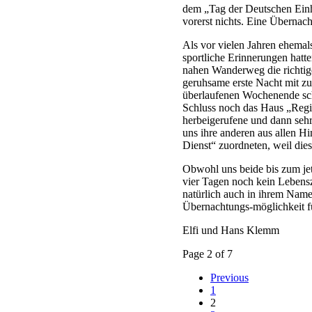
dem „Tag der Deutschen Einh
vorerst nichts. Eine Übernac
Als vor vielen Jahren ehemals
sportliche Erinnerungen hatt
nahen Wanderweg die richtig
geruhsame erste Nacht mit zu 
überlaufenen Wochenende sch
Schluss noch das Haus „Regi
herbeigerufene und dann seh
uns ihre anderen aus allen 
Dienst“ zuordneten, weil die
Obwohl uns beide bis zum jet
vier Tagen noch kein Lebens
natürlich auch in ihrem Name
Übernachtungs-möglichkeit f
Elfi und Hans Klemm
Page 2 of 7
Previous
1
2