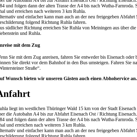
ber die Autobahn A4 bis zur Abfahrt Eisenach Ost / Richtung Eisenach. 
84 und folgen dann der alten Trasse der A4 bis nach Wutha-Farnroda. Sp
hal und erreichen nach weiteren 3 km Ruhla.
lternativ und einfacher kann man auch an der neu freigegeben Abfahrt S
eschilderung folgend Richtung Ruhla fahren.
us südlicher Richtung erreichen Sie Ruhla von Meiningen aus über di
iebenstein und Ruhla.
nreise mit dem Zug
enn Sie mit dem Zug anreisen, fahren Sie entweder bis Eisenach oder
önnen Sie direkt vor dem Bahnhof in den Bus umsteigen. Fahren Sie nac
Wintersteiner Straße“.
uf Wunsch bieten wir unseren Gästen auch einen Abholservice an.
Anfahrt
uhla liegt im westlichen Thüringer Wald 15 km von der Stadt Eisenach 
ber die Autobahn A4 bis zur Abfahrt Eisenach Ost / Richtung Eisenach. 
84 und folgen dann der alten Trasse der A4 bis nach Wutha-Farnroda. Sp
hal und erreichen nach weiteren 3 km Ruhla.
lternativ und einfacher kann man auch an der neu freigegeben Abfahrt S
eschilderung folgend Richtung Ruhla fahren.