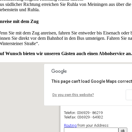
us südlicher Richtung erreichen Sie Ruhla von Meiningen aus über di
iebenstein und Ruhla.
nreise mit dem Zug
enn Sie mit dem Zug anreisen, fahren Sie entweder bis Eisenach oder
önnen Sie direkt vor dem Bahnhof in den Bus umsteigen. Fahren Sie nac
Wintersteiner Straße“.
uf Wunsch bieten wir unseren Gästen auch einen Abholservice an.
This page can't load Google Maps correct
Do you own this website?
Gästehaus Regina
Wintersteiner Straße 9 - 99842 Ruhla
Telefon: 036929 - 86219
Telefax: 036929 - 64932
Routing
from your Address: