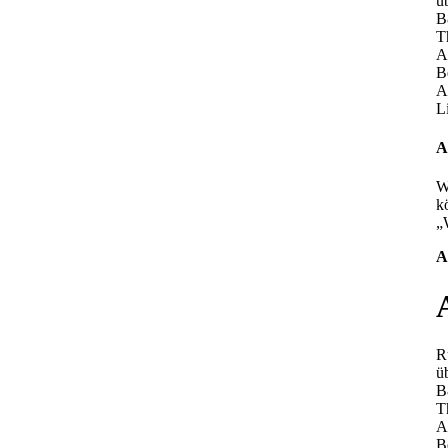
ü
B
T
A
B
A
L
A
W
k
„
A
R
ü
B
T
A
B